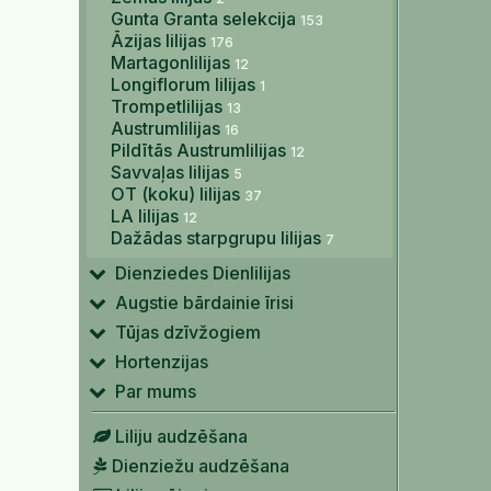
Gunta Granta selekcija
153
Āzijas lilijas
176
Martagonlilijas
12
Longiflorum lilijas
1
Trompetlilijas
13
Austrumlilijas
16
Pildītās Austrumlilijas
12
Savvaļas lilijas
5
OT (koku) lilijas
37
LA lilijas
12
Dažādas starpgrupu lilijas
7
Dienziedes Dienlilijas
Augstie bārdainie īrisi
Tūjas dzīvžogiem
Hortenzijas
Par mums
Liliju audzēšana
Dienziežu audzēšana