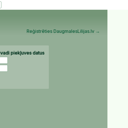
Reģistrēties DaugmalesLilijas.lv →
evadi piekļuves datus