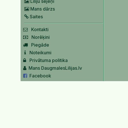
Liliju sējeņi
Mans dārzs
Saites
Kontakti
Norēķini
Piegāde
Noteikumi
Privātuma politika
Mans DaugmalesLilijas.lv
Facebook