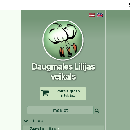
Daugmales Lilijas
veikals
Patreiz grozs
ir tukšs...
Lilijas
Zemās lilijas
2