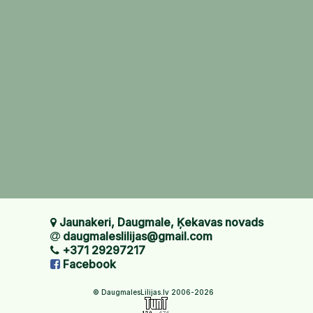
Jaunakeri, Daugmale, Ķekavas novads
daugmaleslilijas@gmail.com
+371 29297217
Facebook
© DaugmalesLilijas.lv 2006-2026