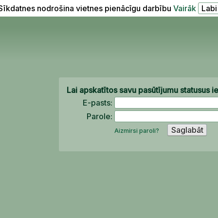
Sīkdatnes nodrošina vietnes pienācīgu darbību
Vairāk
Lai apskatītos savu pasūtījumu statusus i
E-pasts:
Parole:
Aizmirsi paroli?