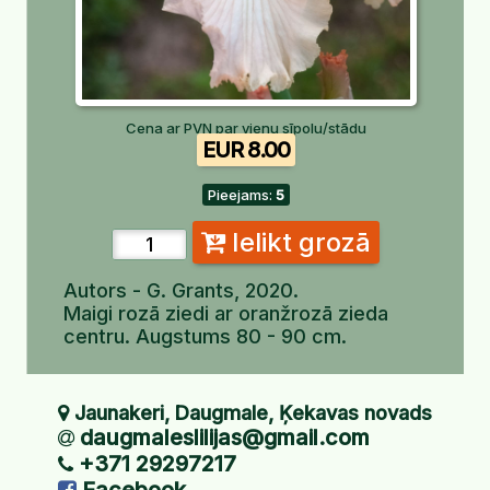
Cena ar PVN par vienu sīpolu/stādu
EUR 8.00
Pieejams:
5
Ielikt grozā
Autors - G. Grants, 2020.
Maigi rozā ziedi ar oranžrozā zieda
centru. Augstums 80 - 90 cm.
Jaunakeri, Daugmale, Ķekavas novads
daugmaleslilijas@gmail.com
+371 29297217