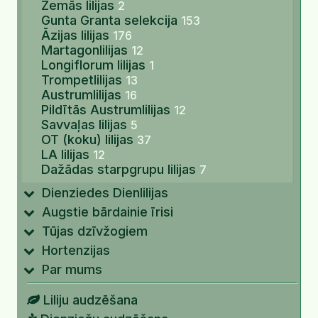
Zemās lilijas
2
Gunta Granta selekcija
153
Āzijas lilijas
176
Martagonlilijas
12
Longiflorum lilijas
1
Trompetlilijas
13
Austrumlilijas
16
Pildītās Austrumlilijas
12
Savvaļas lilijas
5
OT (koku) lilijas
37
LA lilijas
12
Dažādas starpgrupu lilijas
7
Dienziedes Dienlilijas
Augstie bārdainie īrisi
Tūjas dzīvžogiem
Hortenzijas
Par mums
Liliju audzēšana