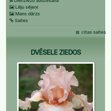
Dienziežu audzēšana
Liliju sējeņi
Mans dārzs
Saites
citas saites
DVĒSELE ZIEDOS