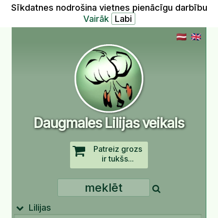
Sīkdatnes nodrošina vietnes pienācīgu darbību
Vairāk
Daugmales Lilijas veikals
Patreiz grozs
ir tukšs...
Lilijas