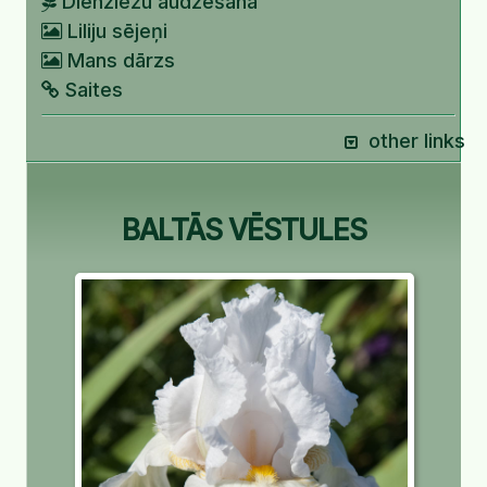
Dienziežu audzēšana
Liliju sējeņi
Mans dārzs
Saites
other links
BALTĀS VĒSTULES