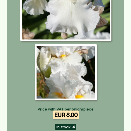
Price with VAT per onion/piece
EUR 8.00
In stock:
4