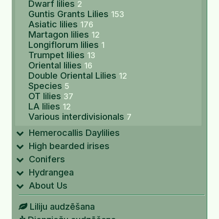
Dwarf lilies
2
Guntis Grants Lilies
153
Asiatic lilies
176
Martagon lilies
12
Longiflorum lilies
1
Trumpet lilies
13
Oriental lilies
16
Double Oriental Lilies
12
Species
5
OT lilies
37
LA lilies
12
Various interdivisionals
7
Hemerocallis Daylilies
High bearded irises
Conifers
Hydrangea
About Us
Liliju audzēšana