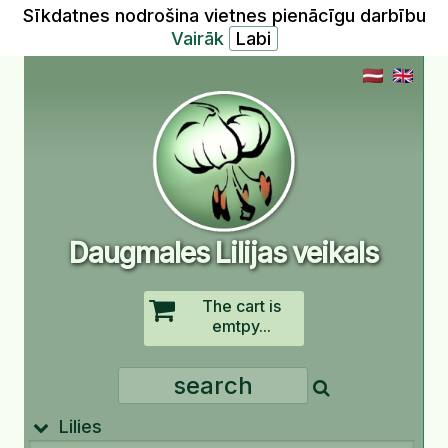
Sīkdatnes nodrošina vietnes pienācīgu darbību
Vairāk
Daugmales Lilijas veikals
The cart is
emtpy...
Lilies