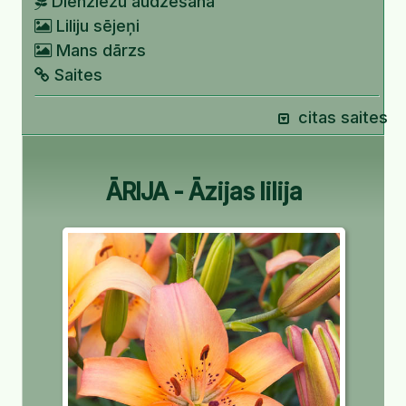
Dienziežu audzēšana
Liliju sējeņi
Mans dārzs
Saites
citas saites
ĀRIJA - Āzijas lilija