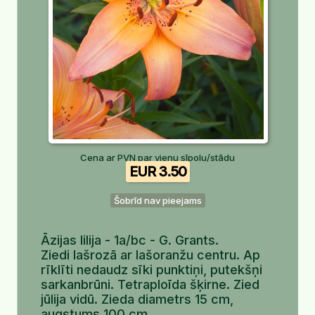
Cena ar PVN par vienu sīpolu/stādu
EUR 3.50
Šobrīd nav pieejams
Āzijas lilija - 1a/bc - G. Grants.
Ziedi lašrozā ar lašoranžu centru. Ap
rīklīti nedaudz sīki punktiņi, putekšņi
sarkanbrūni. Tetraploīda šķirne. Zied
jūlija vidū. Zieda diametrs 15 cm,
augstums 100 cm.