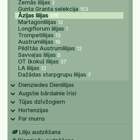
Zemās lilijas
2
Gunta Granta selekcija
153
Āzijas lilijas
176
Martagonlilijas
12
Longiflorum lilijas
1
Trompetlilijas
13
Austrumlilijas
16
Pildītās Austrumlilijas
12
Savvaļas lilijas
5
OT (koku) lilijas
37
LA lilijas
12
Dažādas starpgrupu lilijas
7
Dienziedes Dienlilijas
Augstie bārdainie īrisi
Tūjas dzīvžogiem
Hortenzijas
Par mums
Liliju audzēšana