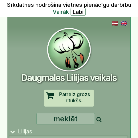
Sīkdatnes nodrošina vietnes pienācīgu darbību
Vairāk
Daugmales Lilijas veikals
Patreiz grozs
ir tukšs...
Lilijas