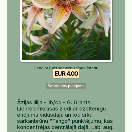
Cena ar PVN par vienu sīpolu/stādu
EUR 4.00
Šobrīd nav pieejams
Āzijas lilija - 1b/cd - G. Grants.
Lieli krēmkrāsas ziedi ar dzeltenīgu
ēnojumu vidusdaļā un ļoti sīku
sarkanbrūnu "Tango" punktējumu, kas
koncentrējas centrālajā daļā. Labi aug.