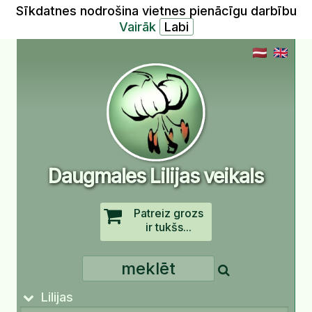
Sīkdatnes nodrošina vietnes pienācīgu darbību
Vairāk
Daugmales Lilijas veikals
Patreiz grozs
ir tukšs...
Lilijas