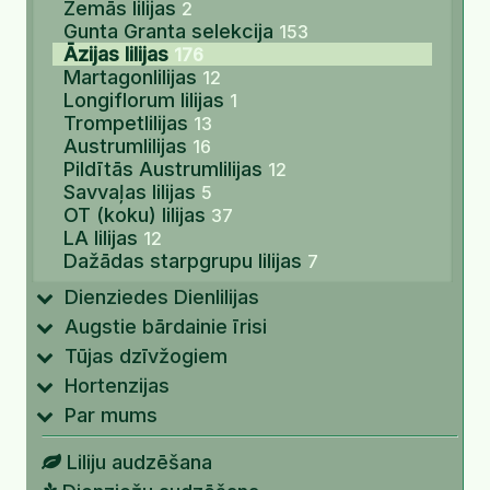
Zemās lilijas
2
Gunta Granta selekcija
153
Āzijas lilijas
176
Martagonlilijas
12
Longiflorum lilijas
1
Trompetlilijas
13
Austrumlilijas
16
Pildītās Austrumlilijas
12
Savvaļas lilijas
5
OT (koku) lilijas
37
LA lilijas
12
Dažādas starpgrupu lilijas
7
Dienziedes Dienlilijas
Augstie bārdainie īrisi
Tūjas dzīvžogiem
Hortenzijas
Par mums
Liliju audzēšana