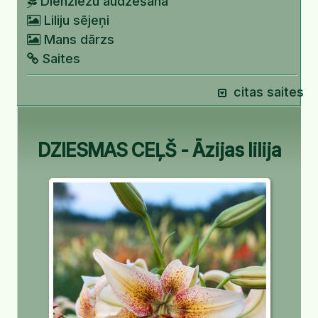
Dienziežu audzēšana
Liliju sējeņi
Mans dārzs
Saites
citas saites
DZIESMAS CEĻŠ - Āzijas lilija