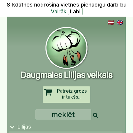
Sīkdatnes nodrošina vietnes pienācīgu darbību
Vairāk
Daugmales Lilijas veikals
Patreiz grozs
ir tukšs...
Lilijas