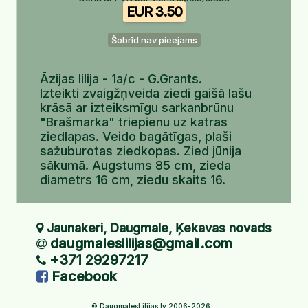
EUR 3.50
Šobrīd nav pieejams
Āzijas lilija - 1a/c - G.Grants.
Izteikti zvaigžņveida ziedi gaišā lašu
krāsā ar izteiksmīgu sarkanbrūnu
"Brašmarka" triepienu uz katras
ziedlapas. Veido bagātīgas, plaši
sažuburotas ziedkopas. Zied jūnija
sākumā. Augstums 85 cm, zieda
diametrs 16 cm, ziedu skaits 16.
Jaunakeri, Daugmale, Ķekavas novads
daugmaleslilijas@gmail.com
+371 29297217
Facebook
© DaugmalesLilijas.lv 2006-2026