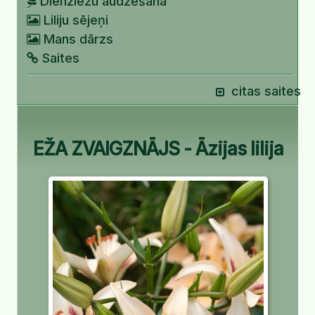
Dienziežu audzēšana
Liliju sējeņi
Mans dārzs
Saites
citas saites
EŽA ZVAIGZNĀJS - Āzijas lilija