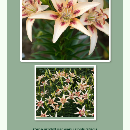
Cena ar PVN par vienu sīpolu/stādu