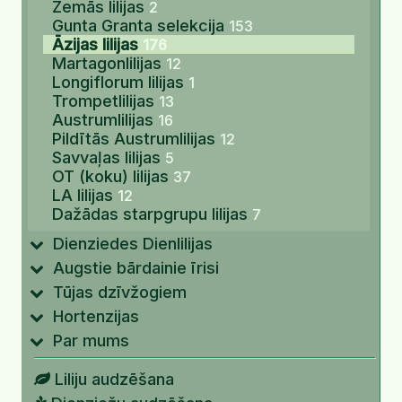
Zemās lilijas
2
Gunta Granta selekcija
153
Āzijas lilijas
176
Martagonlilijas
12
Longiflorum lilijas
1
Trompetlilijas
13
Austrumlilijas
16
Pildītās Austrumlilijas
12
Savvaļas lilijas
5
OT (koku) lilijas
37
LA lilijas
12
Dažādas starpgrupu lilijas
7
Dienziedes Dienlilijas
Augstie bārdainie īrisi
Tūjas dzīvžogiem
Hortenzijas
Par mums
Liliju audzēšana