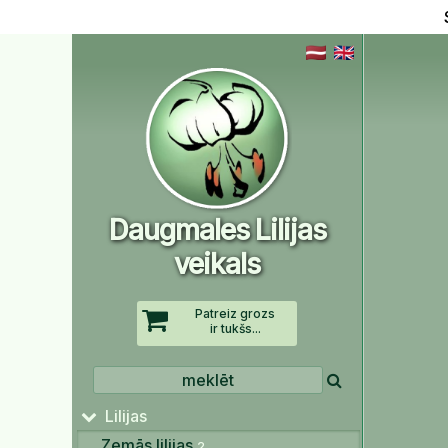
Daugmales Lilijas
veikals
Patreiz grozs
ir tukšs...
Lilijas
Zemās lilijas
2