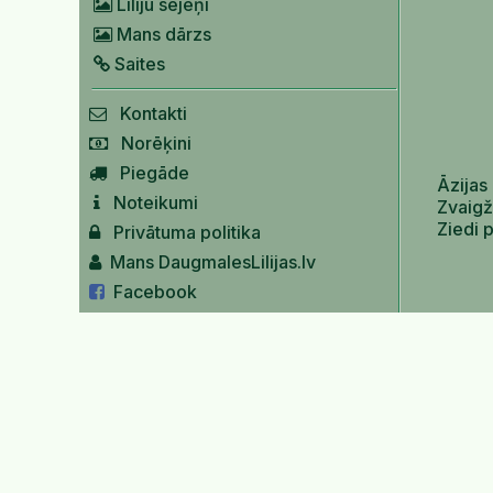
Liliju sējeņi
Mans dārzs
Saites
Kontakti
Norēķini
Piegāde
Āzijas 
Noteikumi
Zvaigž
Ziedi 
Privātuma politika
Mans DaugmalesLilijas.lv
Facebook