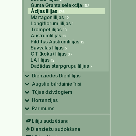
Gunta Granta selekcija
153
Āzijas lilijas
176
Martagonlilijas
12
Longiflorum lilijas
1
Trompetlilijas
13
Austrumlilijas
16
Pildītās Austrumlilijas
12
Savvaļas lilijas
5
OT (koku) lilijas
37
LA lilijas
12
Dažādas starpgrupu lilijas
7
Dienziedes Dienlilijas
Augstie bārdainie īrisi
Tūjas dzīvžogiem
Hortenzijas
Par mums
Liliju audzēšana
Dienziežu audzēšana