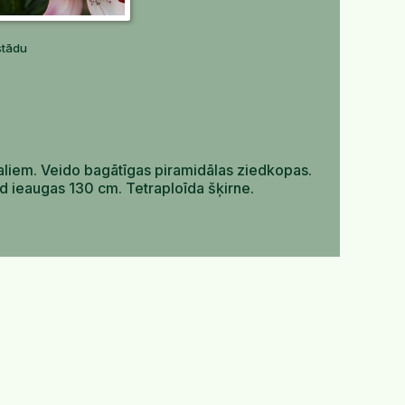
stādu
aliem. Veido bagātīgas piramidālas ziedkopas.
d ieaugas 130 cm. Tetraploīda šķirne.