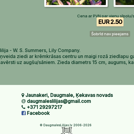
Cena ar PVN par vienu sīpolu/
EUR 2.50
Šobrīd nav pieejams
lilija - W. S. Summers, Lily Company.
ņveida ziedi ar krēmkrāsas centru un maigi rozā ziedlapu g
pavērsti uz augšu/sāniem. Zieda diametrs 15 cm, augums, ka
Jaunakeri, Daugmale, Ķekavas novads
daugmaleslilijas@gmail.com
+371 29297217
Facebook
© DaugmalesLilijas.lv 2006-2026