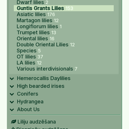
Dwarf lilies
2
Guntis Grants Lilies
153
Asiatic lilies
176
Martagon lilies
12
Longiflorum lilies
1
Trumpet lilies
13
Oriental lilies
16
Double Oriental Lilies
12
Species
5
OT lilies
37
LA lilies
12
Various interdivisionals
7
Hemerocallis Daylilies
High bearded irises
Conifers
Hydrangea
About Us
Liliju audzēšana