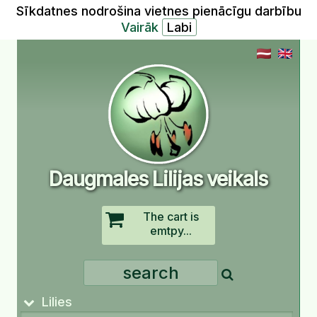
Sīkdatnes nodrošina vietnes pienācīgu darbību
Vairāk
Daugmales Lilijas veikals
The cart is
emtpy...
Lilies