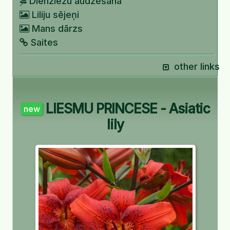
Dienziežu audzēšana
Liliju sējeņi
Mans dārzs
Saites
other links
LIESMU PRINCESE - Asiatic
new
lily