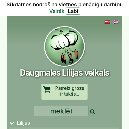
Sīkdatnes nodrošina vietnes pienācīgu darbību
Vairāk
Daugmales Lilijas veikals
Patreiz grozs
ir tukšs...
Lilijas