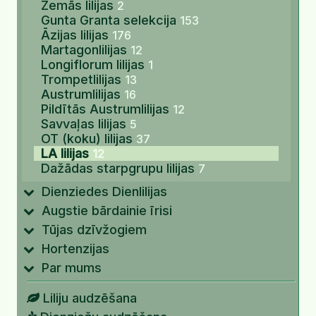
Zemās lilijas
2
Gunta Granta selekcija
153
Āzijas lilijas
176
Martagonlilijas
12
Longiflorum lilijas
1
Trompetlilijas
13
Austrumlilijas
16
Pildītās Austrumlilijas
12
Savvaļas lilijas
5
OT (koku) lilijas
37
LA lilijas
12
Dažādas starpgrupu lilijas
7
Dienziedes Dienlilijas
Augstie bārdainie īrisi
Tūjas dzīvžogiem
Hortenzijas
Par mums
Liliju audzēšana