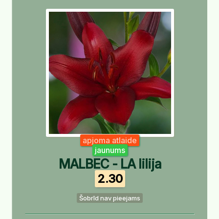
apjoma atlaide
jaunums
MALBEC - LA lilija
2.30
Šobrīd nav pieejams