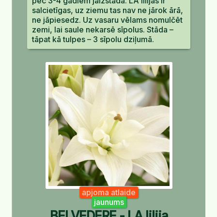
pēc 3-4 gadiem jāizstāda. LA lilijas ir
salcietīgas, uz ziemu tas nav ne jārok ārā,
ne jāpiesedz. Uz vasaru vēlams nomulčēt
zemi, lai saule nekarsē sīpolus. Stāda –
tāpat kā tulpes – 3 sīpolu dziļumā.
apjoma atlaide
jaunums
BELVEDERE - LA lilija