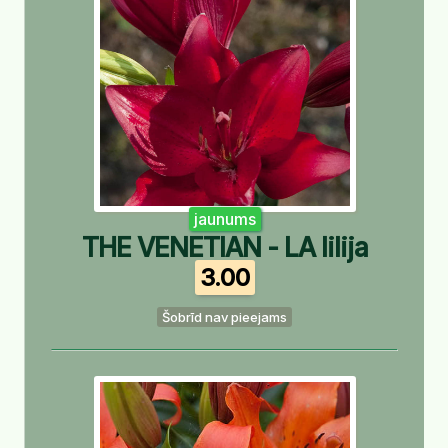
jaunums
THE VENETIAN - LA lilija
3.00
Šobrīd nav pieejams