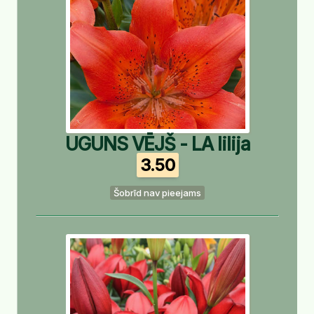
UGUNS VĒJŠ - LA lilija
3.50
Šobrīd nav pieejams