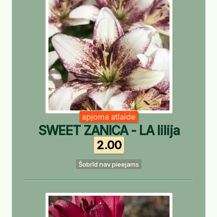
apjoma atlaide
SWEET ZANICA - LA lilija
2.00
Šobrīd nav pieejams