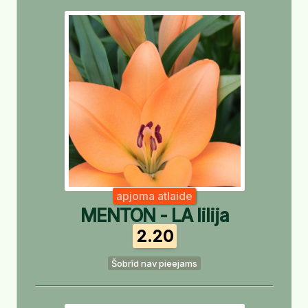
apjoma atlaide
MENTON - LA lilija
2.20
Šobrīd nav pieejams