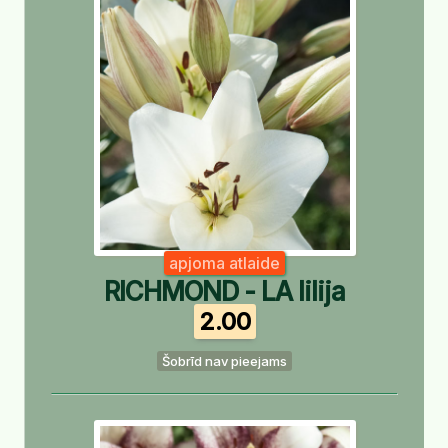
apjoma atlaide
RICHMOND - LA lilija
2.00
Šobrīd nav pieejams