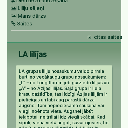
Dienziežu audzēšana
Liliju sējeņi
Mans dārzs
Saites
citas saites
LA lilijas
LA grupas liliju nosaukumu veido pirmie
burti no vecākaugu grupu nosaukumiem:
„L” – no Longiflorum jeb garziedu lilijas un
„A” – no Āzijas lilijas. Šajā grupa ir liela
krasu dažādība, tas līdzīgi Āzijas lilijām ir
pieticīgas un labi aug parastā dārza
augsnē. Tām nepieciešama saulaina vai
viegli noēnota vieta. Augsnei jābūt
ielabotai, neitrālai līdz viegli skābai. Kad
sīpoli, vienā vietā augot, savairojušies, tie